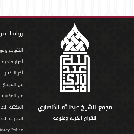
روابط سري
التقويم ومو
أخبار فلكية
آخر الأخبار
عن المجمع
عن المؤسس
مجمع الشيخ عبدالله الأنصاري
المكتبة العا
للقران الكريم وعلومه
الدورات التدر
ivacy Policy