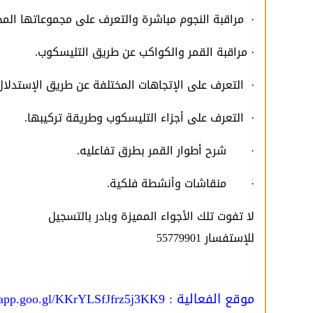
· مراقبة النجوم مباشرة والتعرف على مجموعاتها المخ
· مراقبة القمر والكواكب عن طريق التليسكوب.
· التعرف على الإتجاهات المختلفة عن طريق الإستدلال 
· التعرف على أجزاء التليسكوب وطريقة تركيبها.
· شرح أطوار القمر بطرق تفاعليه.
· منقاشات وأنشطة فلكية.
لا تفوت تلك الأجواء المميزة وبادر بالتسجيل
للإستفسار 55779901
موقع الفعالية : https://maps.app.goo.gl/KKrYLSfJfrz5j3KK9