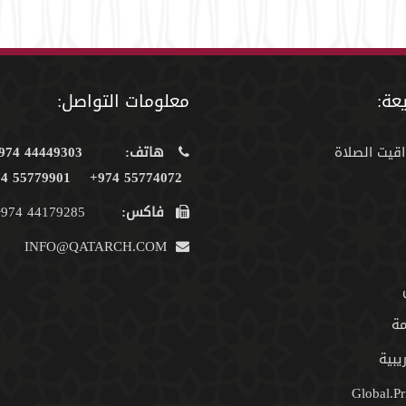
عة:
معلومات التواصل:
اقيت الصلاة
هاتف:
44449303 974+
55779901 974+
55774072 974+
فاكس:
44179285 974+
INFO@QATARCH.COM
مة
يبية
Global.Pr