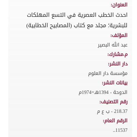
العنوان:
احدث الخطب العصرية في التسع المهلكات
للبشرية؛ مجلد مع كتاب (المصابيح الخطابية)
المؤلف:
عبد الله البصير
م.مشارك:
دار النشر:
مؤسسة دار العلوم
بيانات النشر:
الدوحة - 1394هـ=1974م
رقم التصنيف:
218.37 - ب ع م
الرقم العام:
11537..