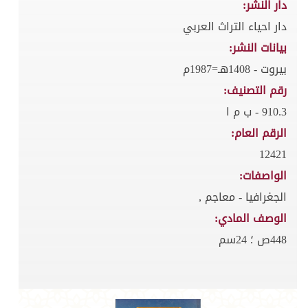
دار النشر:
دار احياء التراث العربي
بيانات النشر:
بيروت - 1408هـ=1987م
رقم التصنيف:
910.3 - ب م ا
الرقم العام:
12421
الواصفات:
الجغرافيا - معاجم ,
الوصف المادي:
448ص ؛ 24سم