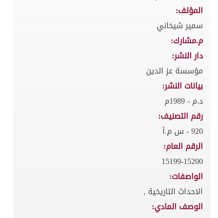
المؤلف:
سمير شيخاني
م.مشارك:
دار النشر:
مؤسسة عز الدين
بيانات النشر:
د.م - 1989م
رقم التصنيف:
920 - س م.أ
الرقم العام:
15199-15200
الواصفات:
الاحداث التاريخية ,
الوصف المادي: