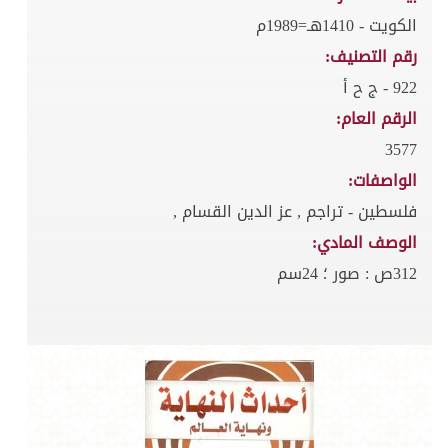
الكويت - 1410هـ=1989م
رقم التصنيف:
922 - ج ح أ
الرقم العام:
3577
الواصفات:
فلسطين - تراجم , عز الدين القسام ,
الوصف المادي:
312ص : صور ؛ 24سم