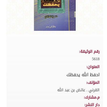
رقم الوثيقة:
5618
العنوان:
احفظ الله يحفظك
المؤلف:
القرني . عائض بن عبد الله
م.مشارك:
دار النشر: