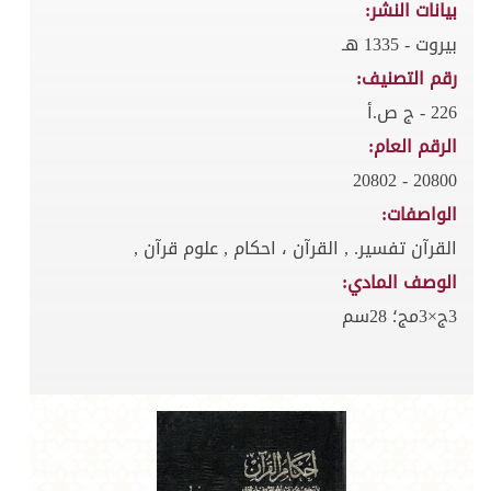
بيانات النشر:
بيروت - 1335 هـ
رقم التصنيف:
226 - ج ص.أ
الرقم العام:
20800 - 20802
الواصفات:
القرآن تفسير. , القرآن ، احكام , علوم قرآن ,
الوصف المادي:
3ج×3مج؛ 28سم