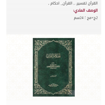
القرآن تفسير. , القرآن_ احكام ,
الوصف المادي:
2ج×مج ؛ 24سم