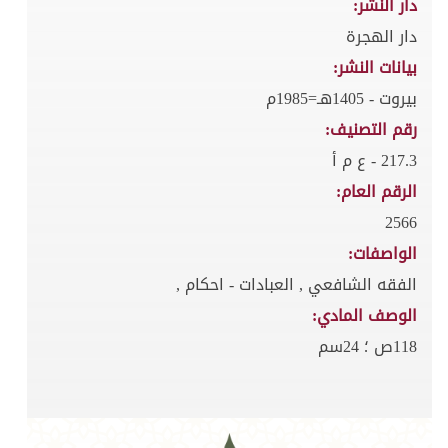
دار النشر:
دار الهجرة
بيانات النشر:
بيروت - 1405هـ=1985م
رقم التصنيف:
217.3 - ع م أ
الرقم العام:
2566
الواصفات:
الفقه الشافعي , العبادات - احكام ,
الوصف المادي:
118ص ؛ 24سم