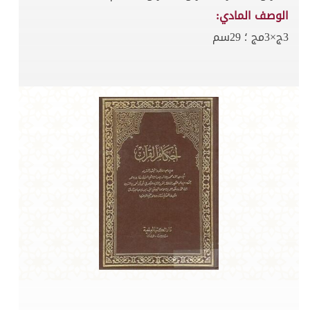
الوصف المادي:
3ج×3مج ؛ 29سم