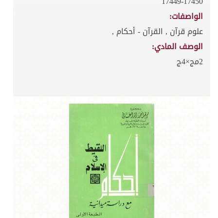
17449-17450
الواصفات:
علوم قرآن , القرآن - أحكام ,
الوصف المادي:
2مج×4ج