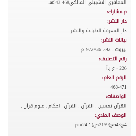
المعافري الاشبيلي المالكي468-543هـ
م.مشارك:
دار النشر:
دار المعرفة للطباعة والنشر
بيانات النشر:
بيروت - 1392هـ=1972م
رقم التصنيف:
226 - ع ر.أ
الرقم العام:
468-471
الواصفات:
القرآن تفسير. , القرآن , القرآن_ احكام , علوم قرآن ,
الوصف المادي:
4ج×4مج(2159ص) ؛ 24سم