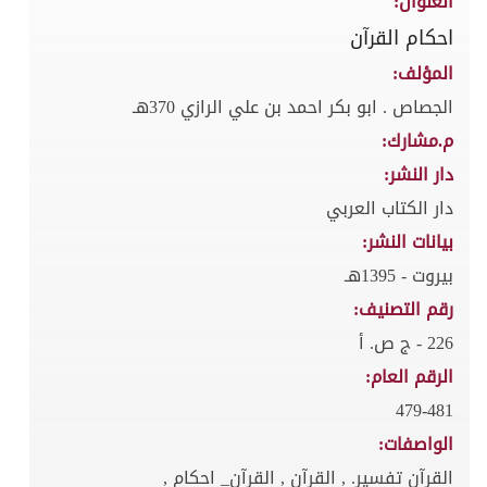
العنوان:
احكام القرآن
المؤلف:
الجصاص . ابو بكر احمد بن علي الرازي 370هـ
م.مشارك:
دار النشر:
دار الكتاب العربي
بيانات النشر:
بيروت - 1395هـ
رقم التصنيف:
226 - ج ص. أ
الرقم العام:
479-481
الواصفات:
القرآن تفسير. , القرآن , القرآن_ احكام ,