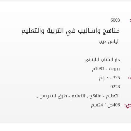
6003
مناهج واساليب في التربية والتعليم
الياس ديب
دار الكتاب اللبناني
بيروت - 1981م
:
375 - د إ م
9228
التعليم - مناهج , التعليم - طرق التدريس ,
ي:
406ص ؛ 24سم