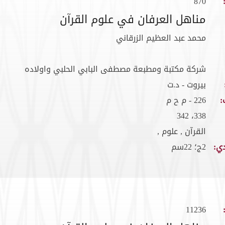
870
مناهل العرفان في علوم القرآن
محمد عبد العظيم الزرقاني
شركة مكتبة ومطبعة مصطفى البابي الحلبي واولاده
بيروت - د.ت
:
226 - م ح م
338، 342
القرآن , علوم ,
ي:
2ج؛ 22سم
11236