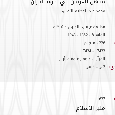
مناهل العرفان في علوم القرآن
محمد عبد العظيم الزقاني
مطبعة عيسى الحلبي وشركاه
القاهرة - 1362 - 1943
:
226 - م ح. م
17433 - 17434
القرآن - علوم , علوم قرآن ,
ي:
2 ج × 2 مج
637
منبر الاسلام