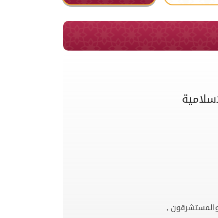
اسلامية
 والمستشرقون ,