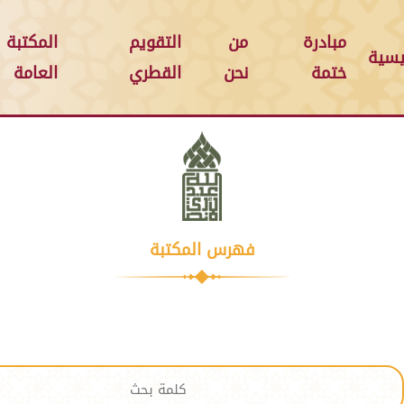
مبادرة
من
التقويم
المكتبة
يسية
ختمة
نحن
القطري
العامة
فهرس المكتبة