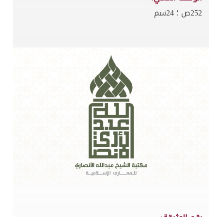
252ص ؛ 24سم