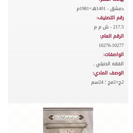
دمشق - 1401هـ=1981م
رقم التصنيف:
217.5 - ش م م
الرقم العام:
10276-10277
الواصفات:
الفقه الحنبلي ,
الوصف المادي:
2ج×2مج ؛ 24سم