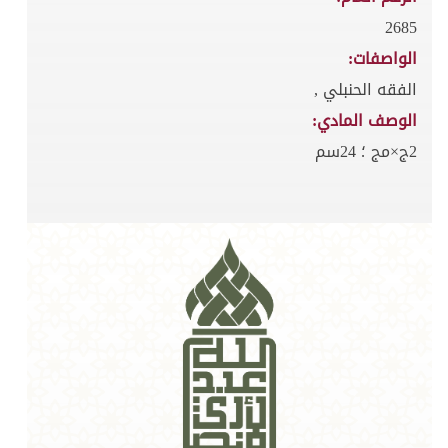
2685
الواصفات:
الفقه الحنبلي ,
الوصف المادي:
2ج×مج ؛ 24سم