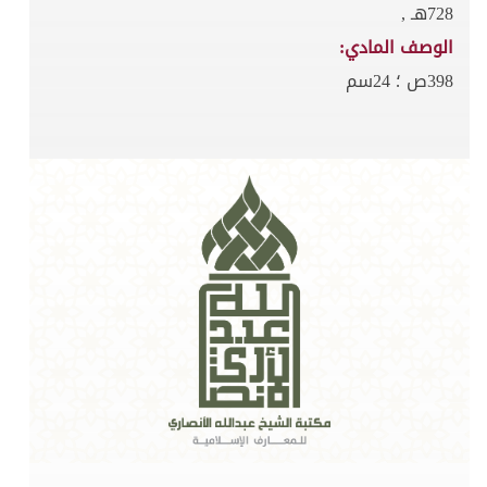
728هـ ,
الوصف المادي:
398ص ؛ 24سم