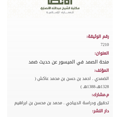
رقم الوثيقة:
7210
العنوان:
منحة الصمد في الميسور عن حديث ضمد
المؤلف:
الضمدي . احمد بن حسن بن محمد عاكش (
1328هـ-1388هـ )
م.مشارك:
تحقيق ودراسة الديباجي . محمد بن محسن بن ابراهيم
دار النشر: