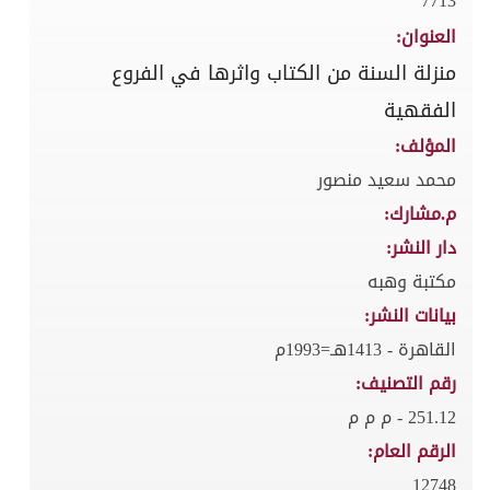
7713
العنوان:
منزلة السنة من الكتاب واثرها في الفروع
الفقهية
المؤلف:
محمد سعيد منصور
م.مشارك:
دار النشر:
مكتبة وهبه
بيانات النشر:
القاهرة - 1413هـ=1993م
رقم التصنيف:
251.12 - م م م
الرقم العام:
12748