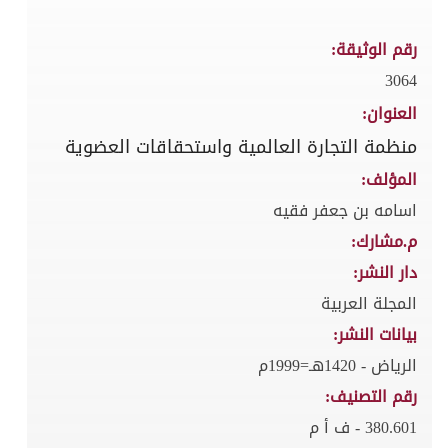
رقم الوثيقة:
3064
العنوان:
منظمة التجارة العالمية واستحقاقات العضوية
المؤلف:
اسامه بن جعفر فقيه
م.مشارك:
دار النشر:
المجلة العربية
بيانات النشر:
الرياض - 1420هـ=1999م
رقم التصنيف:
380.601 - ف أ م