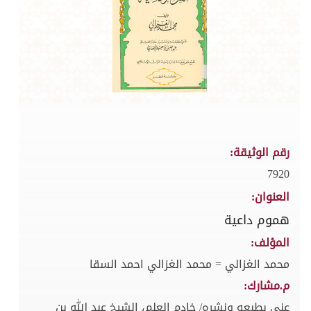
رقم الوثيقة:
7920
العنوان:
هموم داعية
المؤلف:
محمد الغزالي = محمد الغزالي احمد السقا
م.مشارك:
عنى بطبعه ونشره/ خادم العلم، الشيخ عبد الله بن