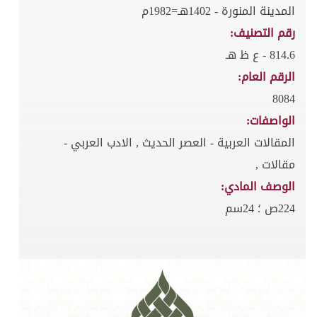
المدينة المنورة - 1402هـ=1982م
رقم التصنيف:
814.6 - ع ظ هـ
الرقم العام:
8084
الواصفات:
المقالات العربية - العصر الحديث , الادب العربي -
مقالات ,
الوصف المادي:
224ص ؛ 24سم