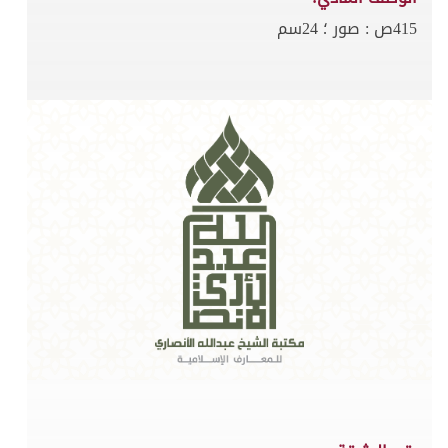
415ص : صور ؛ 24سم