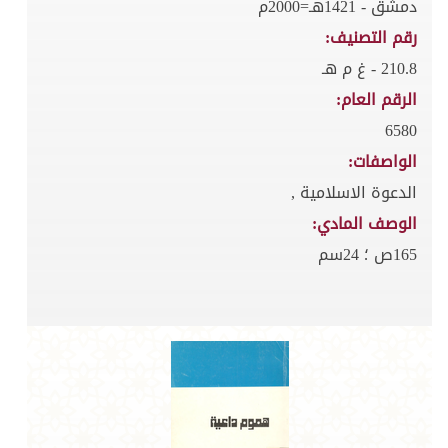
دمشق - 1421هـ=2000م
رقم التصنيف:
210.8 - غ م هـ
الرقم العام:
6580
الواصفات:
الدعوة الاسلامية ,
الوصف المادي:
165ص ؛ 24سم