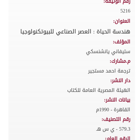
رقم الوثيقة:
5216
العنوان:
هندسة الحياة : العصر الصناعي للبيوتكنولوجيا
المؤلف:
ستيفاني يانشنسكي
م.مشارك:
ترجمة احمد مستجير
دار النشر:
الهيئة المصرية العامة للكتاب
بيانات النشر:
القاهرة - 1990م
رقم التصنيف:
579.3 - ي س هـ
الرقم العام: