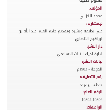
هموم داعية
المؤلف:
محمد الغزالي
م.مشارك:
عني بطبعه ونشره وتقديم خادم العلم. عبد الله بن
ابراهيم الانصاري
دار النشر:
ادارة احياء التراث الاسلامي
بيانات النشر:
الدوحة - 1983م
رقم التصنيف:
210.8 - غ م ه
الرقم العام:
19392-19396
الواصفات: