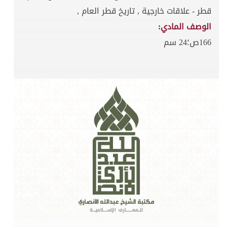
قطر - علاقات خارجية , تاريخ قطر العام ,
الوصف المادي:
166ص؛24 سم