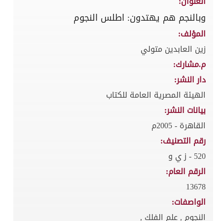
العنوان:
وبالنجم هم يهتدون: اطلس النجوم
المؤلف:
زين العابدين متولي
م.مشارك:
دار النشر:
الهيئة المصرية العامة للكتاب
بيانات النشر:
القاهرة - 2005م
رقم التصنيف:
520 - ز ي و
الرقم العام:
13678
الواصفات:
النجوم , علم الفلك ,