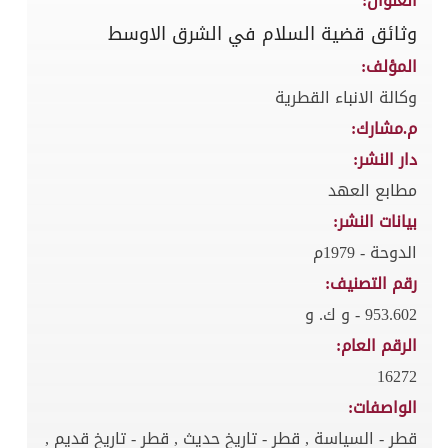
العنوان:
وثائق قضية السلام في الشرق الاوسط
المؤلف:
وكالة الانباء القطرية
م.مشارك:
دار النشر:
مطابع العهد
بيانات النشر:
الدوحة - 1979م
رقم التصنيف:
953.602 - و ك. و
الرقم العام:
16272
الواصفات:
قطر - السياسة , قطر - تاريخ حديث , قطر - تاريخ قديم ,