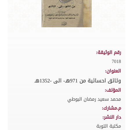
رقم الوثيقة:
7018
العنوان:
وثائق احسائية من 971هـ- الى -1352هـ
المؤلف:
محمد سعيد رمضان البوطي
م.مشارك:
دار النشر:
مكتبة التوبة