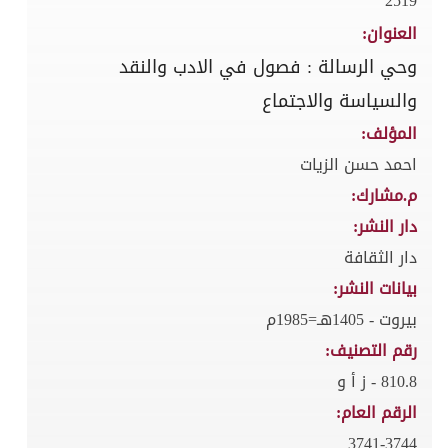
2519
العنوان:
وحي الرسالة : فصول في الادب والنقد
والسياسة والاجتماع
المؤلف:
احمد حسن الزيات
م.مشارك:
دار النشر:
دار الثقافة
بيانات النشر:
بيروت - 1405هـ=1985م
رقم التصنيف:
810.8 - ز أ و
الرقم العام:
3741-3744