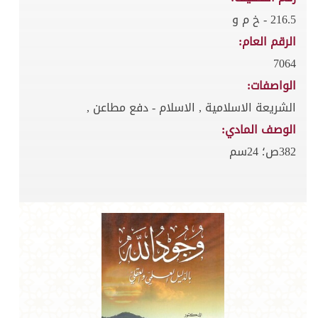
216.5 - خ م و
الرقم العام:
7064
الواصفات:
الشريعة الاسلامية , الاسلام - دفع مطاعن ,
الوصف المادي:
382ص؛ 24سم