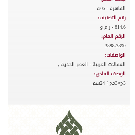
القاهرة - د0ت
رقم التصنيف:
814.6 - ر م و
الرقم العام:
3888-3890
الواصفات:
المقالات العربية - العصر الحديث ,
الوصف المادي:
3ج×3مج ؛ 24سم