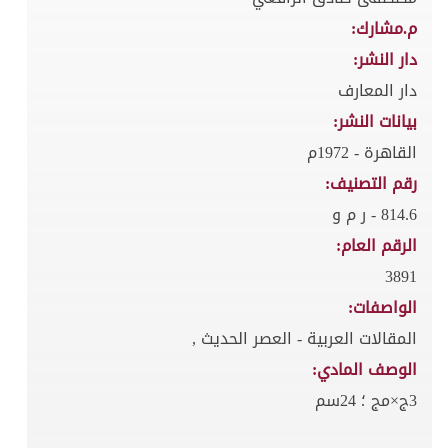
م.مشارك:
دار النشر:
دار المعارف
بيانات النشر:
القاهرة - 1972م
رقم التصنيف:
814.6 - ر م و
الرقم العام:
3891
الواصفات:
المقالات العربية - العصر الحديث ,
الوصف المادي:
3ج×مج ؛ 24سم