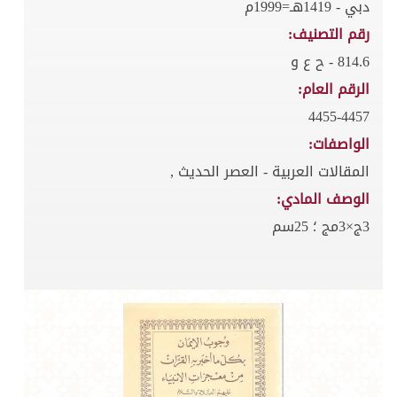
دبي - 1419هـ=1999م
رقم التصنيف:
814.6 - ح ع و
الرقم العام:
4455-4457
الواصفات:
المقالات العربية - العصر الحديث ,
الوصف المادي:
3ج×3مج ؛ 25سم