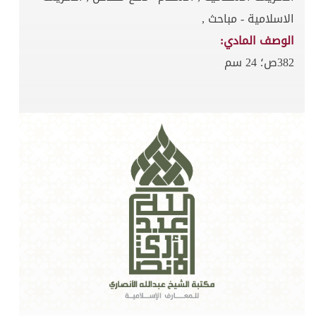
الاسلامية - مباحث ,
الوصف المادي:
382ص؛ 24 سم