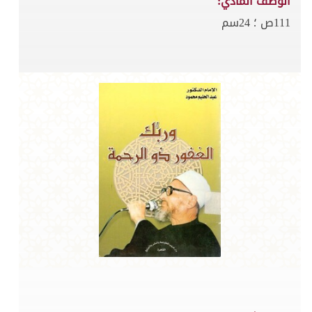
الوصف المادي:
111ص ؛ 24سم