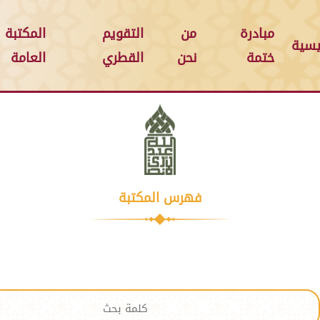
مبادرة
من
التقويم
المكتبة
يسية
ختمة
نحن
القطري
العامة
فهرس المكتبة