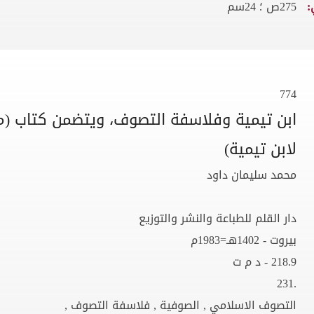
:
275ص ؛ 24سم
774
ابن تيمية وفلاسفة التصوف، ويتضمن كتاب (
لابن تيمية)
محمد سليمان داود
دار القلم للطباعة والنشر والتوزيع
بيروت - 1402هـ=1983م
218.9 - د م ت
.231
التصوف الاسلامي , الصوفية , فلاسفة التصوف ,