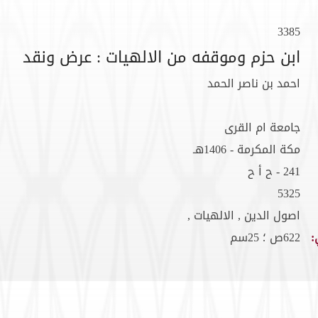
3385
ابن حزم وموقفه من الالهيات : عرض ونقد
احمد بن ناصر الحمد
جامعة ام القرى
مكة المكرمة - 1406هـ
241 - ح أ ح
5325
اصول الدين , الالهيات ,
:
622ص ؛ 25سم