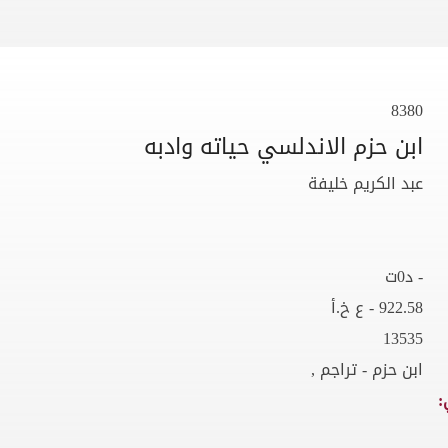
8380
ابن حزم الاندلسي حياته وادبه
عبد الكريم خليفة
- د0ت
922.58 - ع خ.أ
13535
ابن حزم - تراجم ,
: