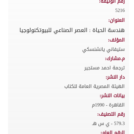
رقم الوثيقة:
5216
العنوان:
هندسة الحياة : العصر الصناعي للبيوتكنولوجيا
المؤلف:
ستيفاني يانشنسكي
م.مشارك:
ترجمة احمد مستجير
دار النشر:
الهيئة المصرية العامة للكتاب
بيانات النشر:
القاهرة - 1990م
رقم التصنيف:
579.3 - ي س هـ
الرقم العام: