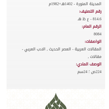
المدينة المنورة - 1402هـ=1982م
رقم التصنيف:
814.6 - ع ظ هـ
الرقم العام:
8084
الواصفات:
المقالات العربية - العصر الحديث , الادب العربي -
مقالات ,
الوصف المادي:
224ص ؛ 24سم