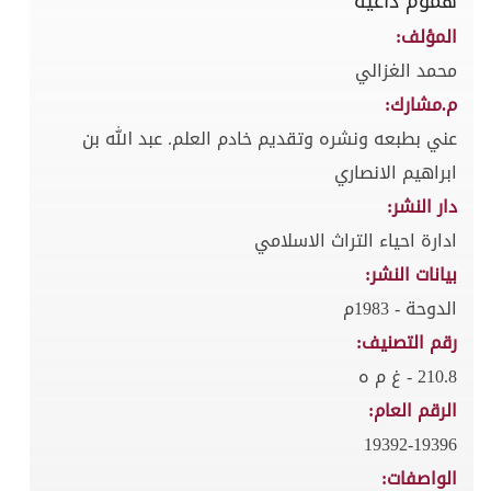
هموم داعية
المؤلف:
محمد الغزالي
م.مشارك:
عني بطبعه ونشره وتقديم خادم العلم. عبد الله بن
ابراهيم الانصاري
دار النشر:
ادارة احياء التراث الاسلامي
بيانات النشر:
الدوحة - 1983م
رقم التصنيف:
210.8 - غ م ه
الرقم العام:
19392-19396
الواصفات: