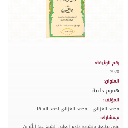
رقم الوثيقة:
7920
العنوان:
هموم داعية
المؤلف:
محمد الغزالي = محمد الغزالي احمد السقا
م.مشارك:
عنى بطبعه ونشره/ خادم العلم، الشيخ عبد الله بن