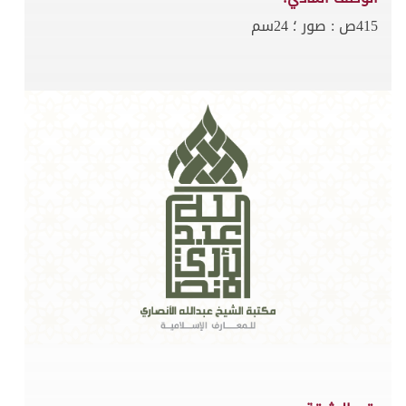
415ص : صور ؛ 24سم