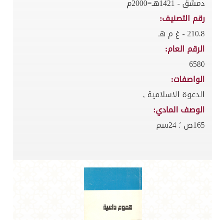
دمشق - 1421هـ=2000م
رقم التصنيف:
210.8 - غ م هـ
الرقم العام:
6580
الواصفات:
الدعوة الاسلامية ,
الوصف المادي:
165ص ؛ 24سم