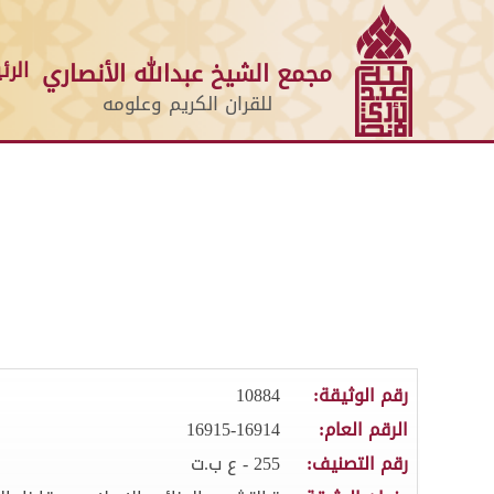
الرئ
مجمع الشيخ عبدالله الأنصاري
للقران الكريم وعلومه
رقم الوثيقة:
10884
الرقم العام:
16915-16914
رقم التصنيف:
255 - ع ب.ت