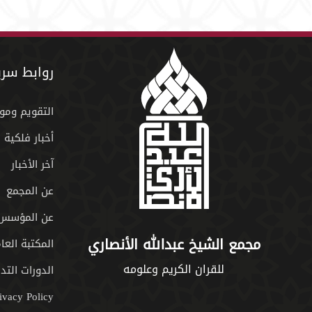
روابط سري
التقويم ومو
أخبار فلكية
آخر الأخبار
عن المجمع
عن المؤسس
مجمع الشيخ عبدالله الأنصاري
المكتبة العا
للقران الكريم وعلومه
الدورات التدر
ivacy Policy