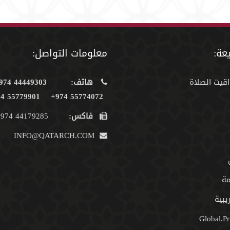
عة:
معلومات التواصل:
اقيت الصلاة
هاتف:
44449303 974+
55779901 974+
55774072 974+
فاكس:
44179285 974+
INFO@QATARCH.COM
مة
يبية
Global.Pr