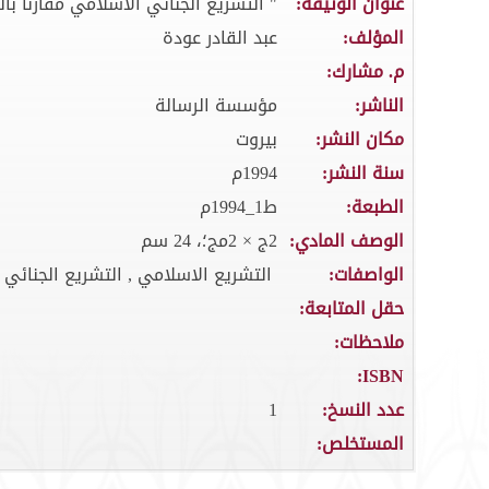
عنوان الوثيقة:
" التشريع الجنائي الاسلامي مقارنا ب
المؤلف:
عبد القادر عودة
م. مشارك:
الناشر:
مؤسسة الرسالة
مكان النشر:
بيروت
سنة النشر:
1994م
الطبعة:
ط1_1994م
الوصف المادي:
2ج × 2مج؛، 24 سم
الواصفات:
التشريع الاسلامي , التشريع الجنائي ,
حقل المتابعة:
ملاحظات:
ISBN:
عدد النسخ:
1
المستخلص: