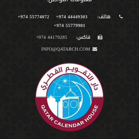
هاتف:
44449303 974+
55774072 974+
55779901 974+
فاكس:
44179285 974+
INFO@QATARCH.COM