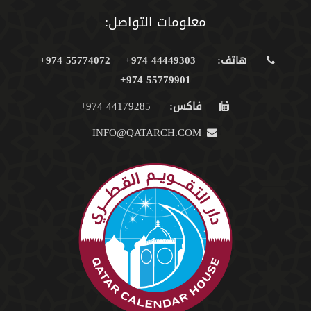
معلومات التواصل:
هاتف:
44449303 974+
55774072 974+
55779901 974+
فاكس:
44179285 974+
INFO@QATARCH.COM