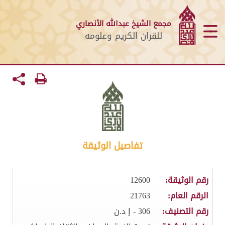
مجمع الشيخ عبدالله الأنصاري
للقران الكريم وعلومه
تفاصيل الوثيقة
رقم الوثيقة:
12600
الرقم العام:
21763
رقم التصنيف:
306 - إ د.ن