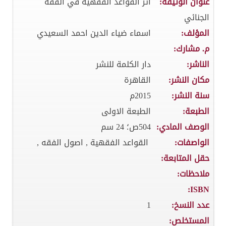
عنوان الوثيقة:
اثر القواعد الفقهية في الفقه
الجنائي
المؤلف:
اسماء ضياء الدين احمد السعيدي
م. مشارك:
الناشر:
دار الكلمة للنشر
مكان النشر:
القاهرة
سنة النشر:
2015م
الطبعة:
الطبعة الاولى
الوصف المادي:
504ص؛ 24 سم
الواصفات:
القواعد الفقهية , اصول الفقه ,
حقل المتابعة:
ملاحظات:
ISBN:
عدد النسخ:
1
المستخلص: