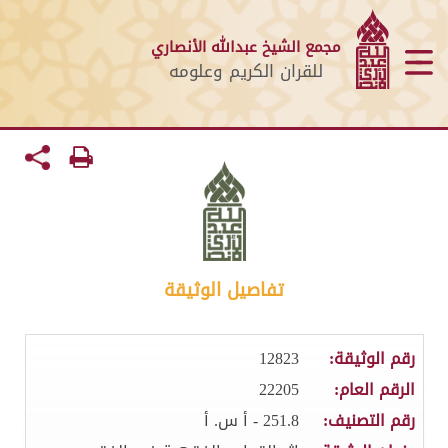
مجمع الشيخ عبدالله الأنصاري
للقران الكريم وعلومه
تفاصيل الوثيقة
رقم الوثيقة:
12823
الرقم العام:
22205
رقم التصنيف:
251.8 - أ س. أ