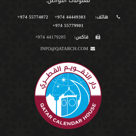
معلومات التواصل:
هاتف:
44449303 974+
55774072 974+
55779901 974+
فاكس:
44179285 974+
INFO@QATARCH.COM