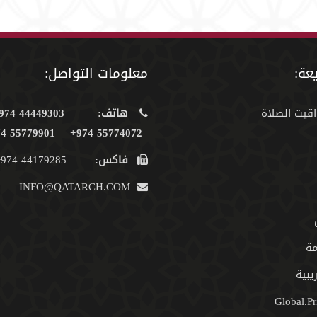
عة:
معلومات التواصل:
اقيت الصلاة
هاتف:
44449303 974+
55779901 974+
55774072 974+
فاكس:
44179285 974+
INFO@QATARCH.COM
مة
يبية
Global.Pr