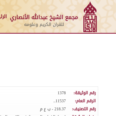
الرئ
مجمع الشيخ عبدالله الأنصاري
للقران الكريم وعلومه
رقم الوثيقة:
1378
الرقم العام:
11537..
رقم التصنيف:
218.37 - ب ع م