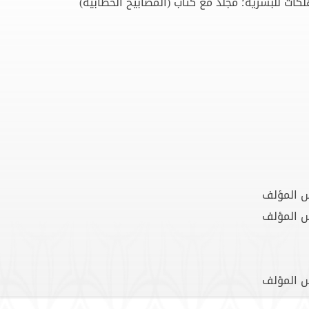
ات للبشرية؛ مجلد مع كتاب (المصابيح الخطابية)
س المؤلف
س المؤلف
س المؤلف