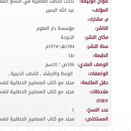
عنوان الوثيقة:
احدث الخطب العصرية في التسع المهلك
المؤلف:
عبد الله البصير
م. مشارك:
الناشر:
مؤسسة دار العلوم
مكان النشر:
الدوحة
سنة النشر:
1394هـ=1974م
الطبعة:
ط1
الوصف المادي:
106ص ؛ 20سم
الواصفات:
الوعظ والارشاد , الخطب الدينية ,
حقل المتابعة:
مجلد مع كتاب المصابيح الخطابية لنف
ملاحظات:
مجلد مع كتاب المصابيح الخطابية لنف
ISBN:
عدد النسخ:
1
المستخلص:
مجلد مع كتاب المصابيح الخطابية لنف