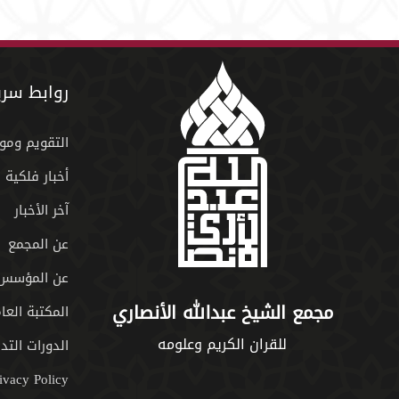
روابط سري
التقويم ومو
أخبار فلكية
آخر الأخبار
عن المجمع
عن المؤسس
مجمع الشيخ عبدالله الأنصاري
المكتبة العا
للقران الكريم وعلومه
الدورات التدر
ivacy Policy