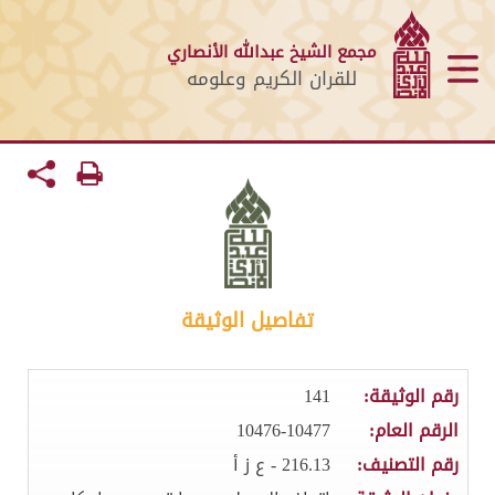
مجمع الشيخ عبدالله الأنصاري
للقران الكريم وعلومه
تفاصيل الوثيقة
رقم الوثيقة:
141
الرقم العام:
10476-10477
رقم التصنيف:
216.13 - ع ز أ