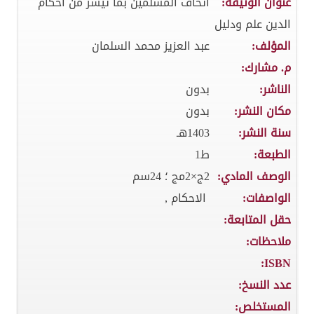
عنوان الوثيقة:
اتحاف المسلمين بما تيسر من احكام
الدين علم ودليل
المؤلف:
عبد العزيز محمد السلمان
م. مشارك:
الناشر:
بدون
مكان النشر:
بدون
سنة النشر:
1403هـ
الطبعة:
ط1
الوصف المادي:
2ج×2مج ؛ 24سم
الواصفات:
الاحكام ,
حقل المتابعة:
ملاحظات:
ISBN:
عدد النسخ:
المستخلص: