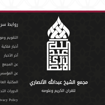
روابط سري
التقويم ومو
أخبار فلكية
آخر الأخبار
عن المجمع
عن المؤسس
مجمع الشيخ عبدالله الأنصاري
المكتبة العا
للقران الكريم وعلومه
الدورات التدر
ivacy Policy