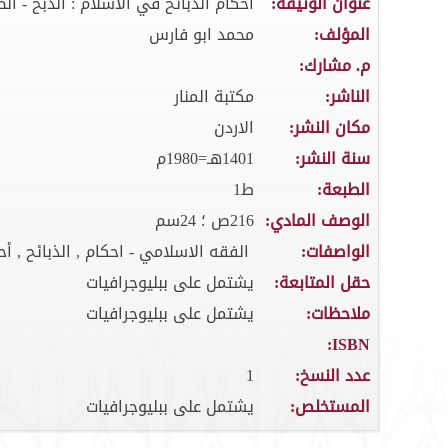
عنوان الوثيقة:
احكام الذبائح في الاسلام : الذبح - ال
المؤلف:
محمد ابو فارس
م. مشارك:
الناشر:
مكتبة المنار
مكان النشر:
الاردن
سنة النشر:
1401هـ=1980م
الطبعة:
ط1
الوصف المادي:
216ص ؛ 24سم
الواصفات:
الفقه الاسلامي - احكام , الذبائح , أح
حقل المتابعة:
يشتمل على ببليوجرافيات
ملاحظات:
يشتمل على ببليوجرافيات
ISBN:
عدد النسخ:
1
المستخلص:
يشتمل على ببليوجرافيات