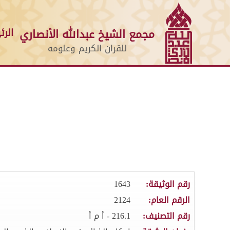
الرئ
مجمع الشيخ عبدالله الأنصاري
للقران الكريم وعلومه
رقم الوثيقة:
1643
الرقم العام:
2124
رقم التصنيف:
216.1 - أ م أ