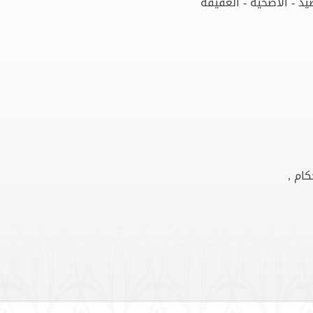
صيد - الاضحية - العقيقة
كام ,