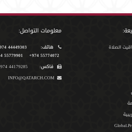
عة:
معلومات التواصل:
اقيت الصلاة
هاتف:
44449303 974+
55779901 974+
55774072 974+
فاكس:
44179285 974+
INFO@QATARCH.COM
مة
يبية
Global.Pr