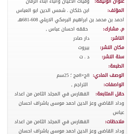
عنوان الوثيقة:
وفيات الاعيان وانباء ابناء الزمان
المؤلف:
ابن خلكان . شمس الدين ابو العباس
احمد بن محمد بن ابراهيم البرمكي الاربلي 608-681هـ
م. مشارك:
حققه احسان عباس ,
الناشر:
دار صادر
مكان النشر:
بيروت
سنة النشر:
د . ت
الطبعة:
الوصف المادي:
8ج×8مج ؛ 25سم
الواصفات:
التراجم ,
حقل المتابعة:
الفهارس في المجلد الثامن من اعداد
وداد القاضي وعز الدين احمد موسى باشراف احسان
عباس
ملاحظات:
الفهارس في المجلد الثامن من اعداد
وداد القاضي وعز الدين احمد موسى باشراف احسان