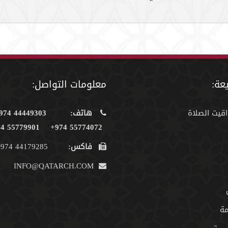
عة:
معلومات التواصل:
اقيت الصلاة
هاتف:
44449303 974+
55779901 974+
55774072 974+
فاكس:
44179285 974+
INFO@QATARCH.COM
مة