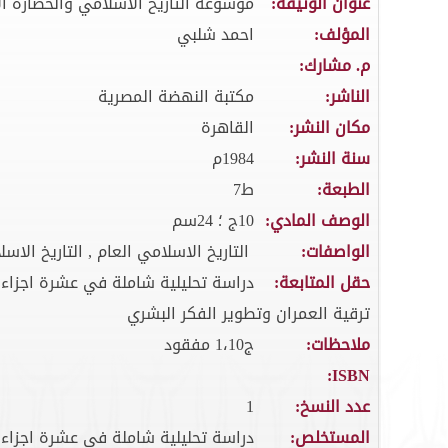
عنوان الوثيقة:
موسوعة التاريخ الاسلامي والحضارة ال
المؤلف:
احمد شلبي
م. مشارك:
الناشر:
مكتبة النهضة المصرية
مكان النشر:
القاهرة
سنة النشر:
1984م
الطبعة:
ط7
الوصف المادي:
10ج ؛ 24سم
الواصفات:
التاريخ الاسلامي العام , التاريخ الاس
حقل المتابعة:
دراسة تحليلية شاملة في عشرة اجزاء 
ترقية العمران وتطوير الفكر البشري
ملاحظات:
ج1،10 مفقود
ISBN:
عدد النسخ:
1
المستخلص:
دراسة تحليلية شاملة في عشرة اجزاء 