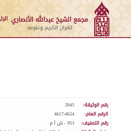
الرئ
مجمع الشيخ عبدالله الأنصاري
للقران الكريم وعلومه
رقم الوثيقة:
2845
الرقم العام:
4617-4624
رقم التصنيف:
953 - ش أ م