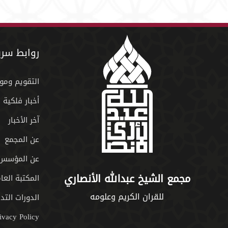
روابط سري
التقويم ومو
أخبار فلكية
آخر الأخبار
عن المجمع
عن المؤسس
مجمع الشيخ عبدالله الأنصاري
المكتبة العا
للقران الكريم وعلومه
الدورات التدر
ivacy Policy