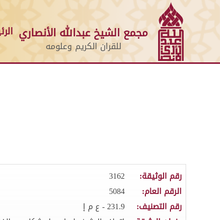
الرئ
مجمع الشيخ عبدالله الأنصاري
للقران الكريم وعلومه
رقم الوثيقة:
3162
الرقم العام:
5084
رقم التصنيف:
231.9 - ع م إ