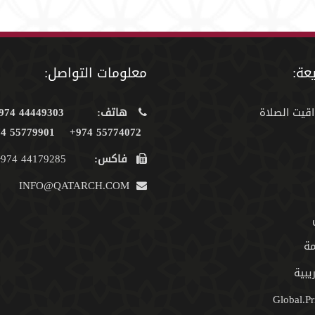
عة:
معلومات التواصل:
اقيت الصلاة
هاتف:
44449303 974+
55779901 974+
55774072 974+
فاكس:
44179285 974+
INFO@QATARCH.COM
مة
يبية
Global.Pr