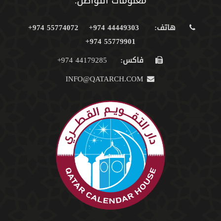
معلومات التواصل:
هاتف:
44449303 974+
55774072 974+
55779901 974+
فاكس:
44179285 974+
INFO@QATARCH.COM