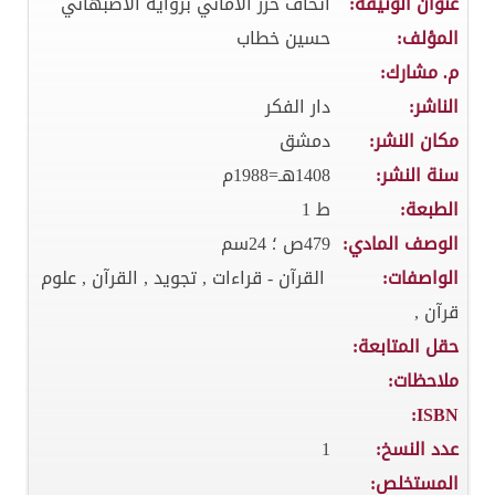
عنوان الوثيقة:
اتحاف حرز الاماني برواية الاصبهاني
المؤلف:
حسين خطاب
م. مشارك:
الناشر:
دار الفكر
مكان النشر:
دمشق
سنة النشر:
1408هـ=1988م
الطبعة:
ط 1
الوصف المادي:
479ص ؛ 24سم
الواصفات:
القرآن - قراءات , تجويد , القرآن , علوم
قرآن ,
حقل المتابعة:
ملاحظات:
ISBN:
عدد النسخ:
1
المستخلص: