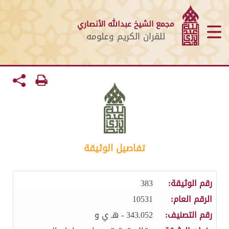
مجمع الشيخ عبدالله الأنصاري
للقران الكريم وعلومه
تفاصيل الوثيقة
رقم الوثيقة:
383
الرقم العام:
10531
رقم التصنيف:
343.052 - هـ ي و