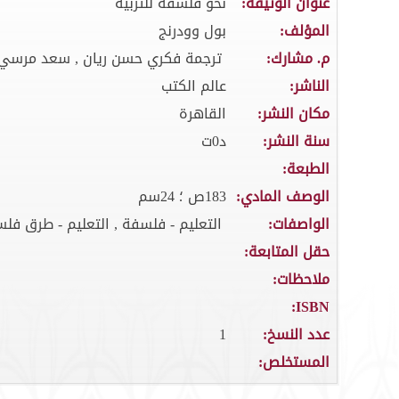
عنوان الوثيقة:
نحو فلسفة للتربية
المؤلف:
بول وودرنج
م. مشارك:
ترجمة فكري حسن ريان , سعد مرسي 
الناشر:
عالم الكتب
مكان النشر:
القاهرة
سنة النشر:
د0ت
الطبعة:
الوصف المادي:
183ص ؛ 24سم
الواصفات:
التعليم - فلسفة , التعليم - طرق فلس
حقل المتابعة:
ملاحظات:
ISBN:
عدد النسخ:
1
المستخلص: