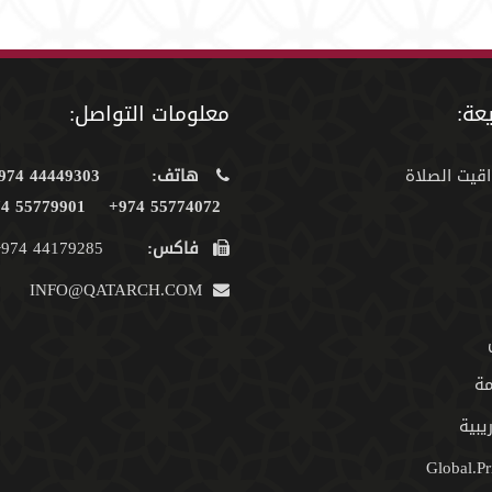
عة:
معلومات التواصل:
اقيت الصلاة
هاتف:
44449303 974+
55779901 974+
55774072 974+
فاكس:
44179285 974+
INFO@QATARCH.COM
مة
يبية
Global.Pr