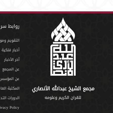
روابط سري
التقويم ومو
أخبار فلكية
آخر الأخبار
عن المجمع
عن المؤسس
مجمع الشيخ عبدالله الأنصاري
المكتبة العا
للقران الكريم وعلومه
الدورات التدر
ivacy Policy