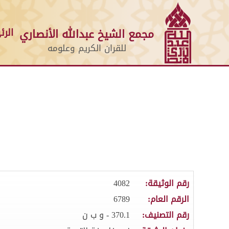
الرئ
مجمع الشيخ عبدالله الأنصاري
للقران الكريم وعلومه
رقم الوثيقة:
4082
الرقم العام:
6789
رقم التصنيف:
370.1 - و ب ن