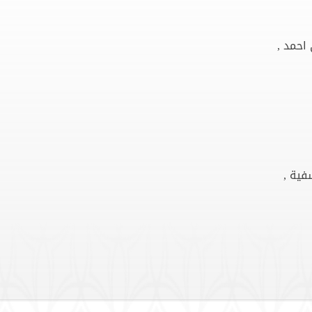
احمد ,
فية ,