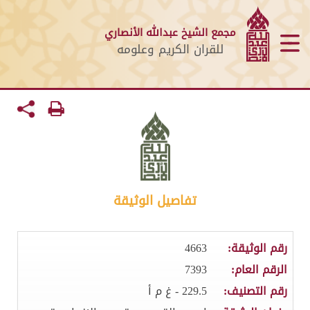
مجمع الشيخ عبدالله الأنصاري
للقران الكريم وعلومه
تفاصيل الوثيقة
رقم الوثيقة:
4663
الرقم العام:
7393
رقم التصنيف:
229.5 - غ م أ