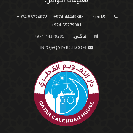
معلومات التواصل:
هاتف:
44449303 974+
55774072 974+
55779901 974+
فاكس:
44179285 974+
INFO@QATARCH.COM