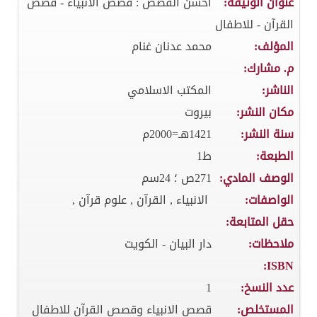
عنوان الوثيقة:
احسن القصص : قصص الانبياء - قصص
القرآن - للاطفال
المؤلف:
محمد عدنان غنام
م. مشارك:
الناشر:
المكتب الاسلامي
مكان النشر:
بيروت
سنة النشر:
1421هـ=2000م
الطبعة:
ط1
الوصف المادي:
271ص ؛ 24سم
الواصفات:
الانبياء , القرآن , علوم قرآن ,
حقل المتابعة:
ملاحظات:
دار البيان - الكويت
ISBN:
عدد النسخ:
1
المستخلص:
قصص الانبياء وقصص القرآن للاطفال