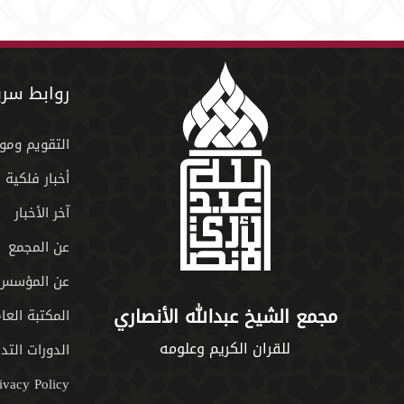
روابط سري
التقويم ومو
أخبار فلكية
آخر الأخبار
عن المجمع
عن المؤسس
مجمع الشيخ عبدالله الأنصاري
المكتبة العا
للقران الكريم وعلومه
الدورات التدر
ivacy Policy