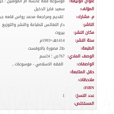
عنوان الوثيقة:
موسوعة فقه عائشة ام المؤمنين : ح
المؤلف:
سعيد فايز الدخيل
م. مشارك:
تقديم ومراجعة محمد رواس قلعه جي
الناشر:
دار النفائس للطباعة والنشر والتوزيع
مكان النشر:
بيروت
سنة النشر:
1414هـ=1993م
الطبعة:
ط2 مصورة بالاوفست
الوصف المادي:
767ص ؛ 24سم
الواصفات:
الفقه الاسلامي - موسوعات ,
حقل المتابعة:
ملاحظات:
ISBN:
عدد النسخ:
1
المستخلص: