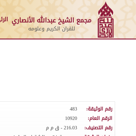
الرئ
مجمع الشيخ عبدالله الأنصاري
للقران الكريم وعلومه
رقم الوثيقة:
483
الرقم العام:
10920
رقم التصنيف:
216.03 - ق م م