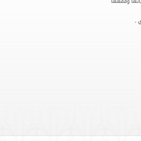
ياتها وفقهها
 ,