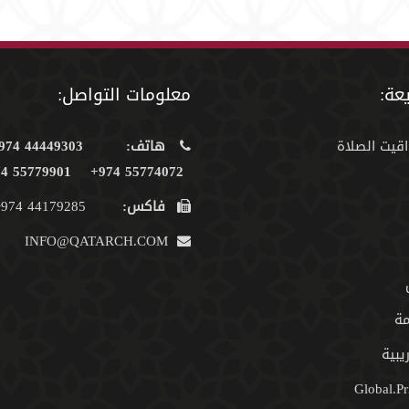
عة:
معلومات التواصل:
اقيت الصلاة
هاتف:
44449303 974+
55779901 974+
55774072 974+
فاكس:
44179285 974+
INFO@QATARCH.COM
مة
يبية
Global.Pr