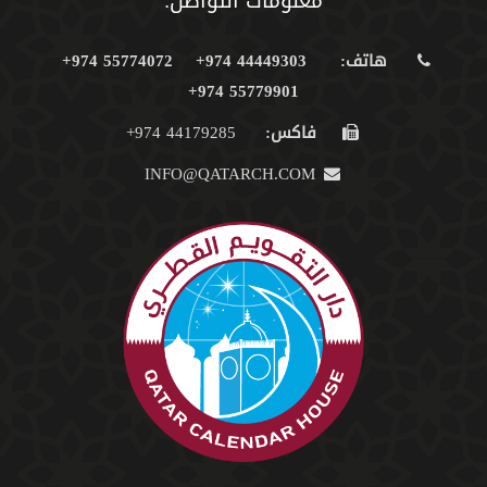
معلومات التواصل:
هاتف:
44449303 974+
55774072 974+
55779901 974+
فاكس:
44179285 974+
INFO@QATARCH.COM