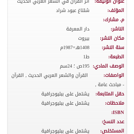
عنوان الوثيقة:
اثر القرآن في الشعر العربي الحديث
المؤلف:
شلتاغ عبود شراد
م. مشارك:
الناشر:
دار المعرفة
مكان النشر:
بيروت
سنة النشر:
1408هـ=1987م
الطبعة:
ط1
الوصف المادي:
195ص ؛ 24سم
الواصفات:
القرآن والشعر العربي الحديث , القرآن
- مباحث عامة ,
حقل المتابعة:
يشتمل على ببليوجرافية
ملاحظات:
يشتمل على ببليوجرافية
ISBN:
عدد النسخ:
المستخلص:
يشتمل على ببليوجرافية