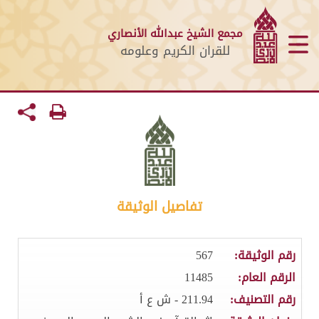
مجمع الشيخ عبدالله الأنصاري
للقران الكريم وعلومه
تفاصيل الوثيقة
رقم الوثيقة:
567
الرقم العام:
11485
رقم التصنيف:
211.94 - ش ع أ