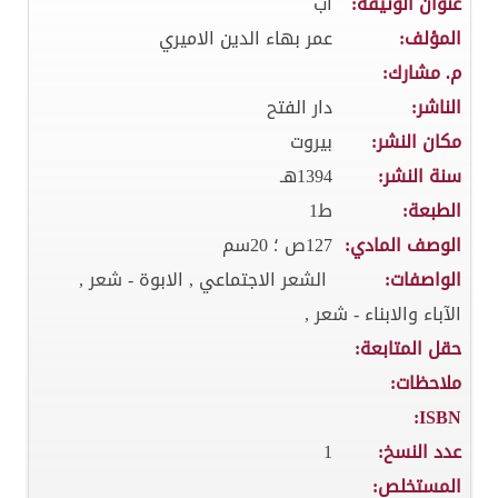
عنوان الوثيقة:
أب
المؤلف:
عمر بهاء الدين الاميري
م. مشارك:
الناشر:
دار الفتح
مكان النشر:
بيروت
سنة النشر:
1394هـ
الطبعة:
ط1
الوصف المادي:
127ص ؛ 20سم
الواصفات:
الشعر الاجتماعي , الابوة - شعر ,
الآباء والابناء - شعر ,
حقل المتابعة:
ملاحظات:
ISBN:
عدد النسخ:
1
المستخلص: