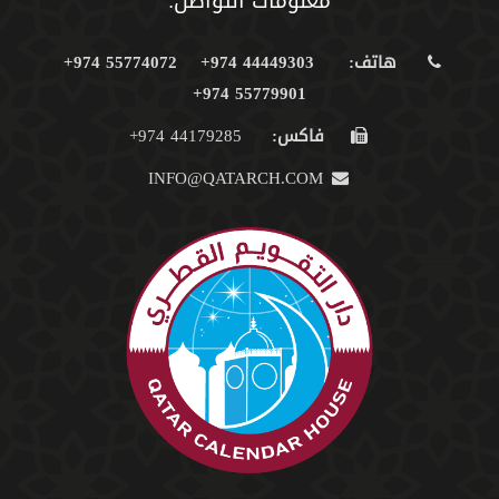
معلومات التواصل:
هاتف:
44449303 974+
55774072 974+
55779901 974+
فاكس:
44179285 974+
INFO@QATARCH.COM