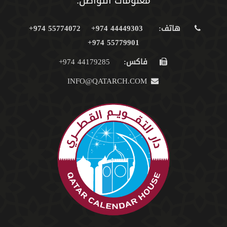
معلومات التواصل:
هاتف:
44449303 974+
55774072 974+
55779901 974+
فاكس:
44179285 974+
INFO@QATARCH.COM