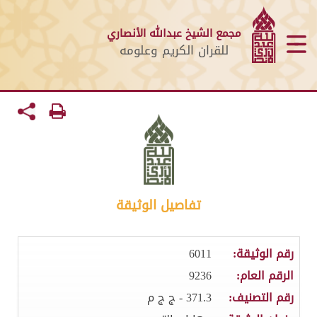
مجمع الشيخ عبدالله الأنصاري
للقران الكريم وعلومه
تفاصيل الوثيقة
رقم الوثيقة:
6011
الرقم العام:
9236
رقم التصنيف:
371.3 - ج ج م