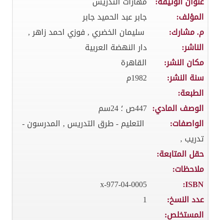
عنوان الوثيقة:
مهارات التدريس
المؤلف:
جابر عبد الحميد جابر
م. مشارك:
سليمان الخضري , فوزي احمد زاهر ,
الناشر:
دار النهضة العربية
مكان النشر:
القاهرة
سنة النشر:
1982م
الطبعة:
الوصف المادي:
447ص ؛ 24سم
الواصفات:
التعليم - طرق التدريس , المدرسون -
تدريب ,
حقل المتابعة:
ملاحظات:
977-04-0005-x
ISBN:
عدد النسخ:
1
المستخلص: