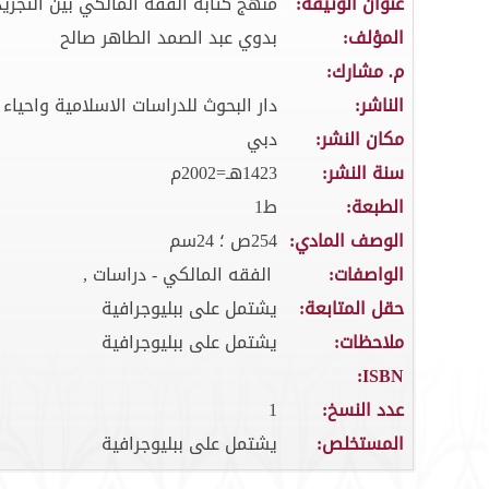
عنوان الوثيقة:
منهج كتابة الفقه المالكي بين التجريد
المؤلف:
بدوي عبد الصمد الطاهر صالح
م. مشارك:
الناشر:
دار البحوث للدراسات الاسلامية واحياء 
مكان النشر:
دبي
سنة النشر:
1423هـ=2002م
الطبعة:
ط1
الوصف المادي:
254ص ؛ 24سم
الواصفات:
الفقه المالكي - دراسات ,
حقل المتابعة:
يشتمل على ببليوجرافية
ملاحظات:
يشتمل على ببليوجرافية
ISBN:
عدد النسخ:
1
المستخلص:
يشتمل على ببليوجرافية