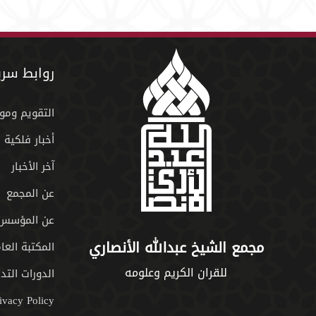
روابط سري
التقويم ومو
أخبار فلكية
آخر الأخبار
عن المجمع
عن المؤسس
مجمع الشيخ عبدالله الأنصاري
المكتبة العا
للقران الكريم وعلومه
الدورات التدر
ivacy Policy