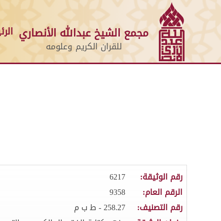
الرئ
مجمع الشيخ عبدالله الأنصاري
للقران الكريم وعلومه
رقم الوثيقة:
6217
الرقم العام:
9358
رقم التصنيف:
258.27 - ط ب م