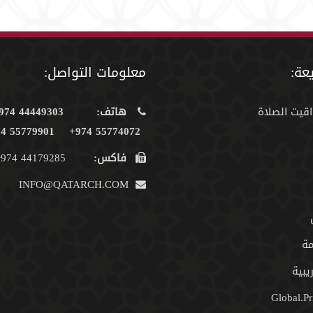
عة:
معلومات التواصل:
اقيت الصلاة
هاتف:
44449303 974+
55779901 974+
55774072 974+
فاكس:
44179285 974+
INFO@QATARCH.COM
مة
يبية
Global.Pr