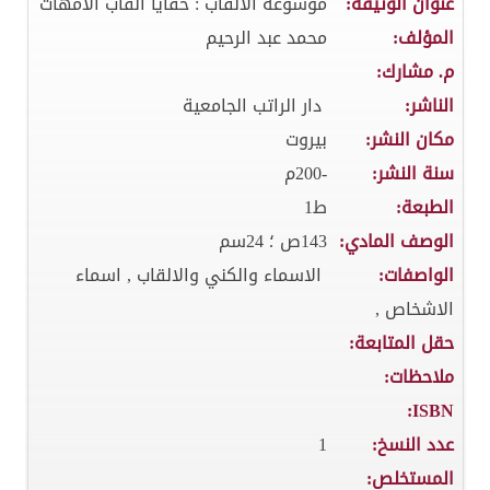
عنوان الوثيقة:
موسوعة الالقاب : خفايا القاب الامهات
المؤلف:
محمد عبد الرحيم
م. مشارك:
الناشر:
دار الراتب الجامعية
مكان النشر:
بيروت
سنة النشر:
-200م
الطبعة:
ط1
الوصف المادي:
143ص ؛ 24سم
الواصفات:
الاسماء والكني والالقاب , اسماء
الاشخاص ,
حقل المتابعة:
ملاحظات:
ISBN:
عدد النسخ:
1
المستخلص: