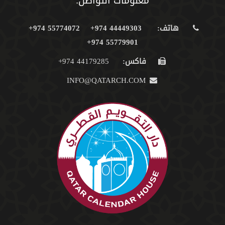
معلومات التواصل:
هاتف:
44449303 974+
55774072 974+
55779901 974+
فاكس:
44179285 974+
INFO@QATARCH.COM