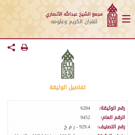
مجمع الشيخ عبدالله الأنصاري
للقران الكريم وعلومه
تفاصيل الوثيقة
رقم الوثيقة:
6284
الرقم العام:
9452
رقم التصنيف:
929.4 - ر م خ