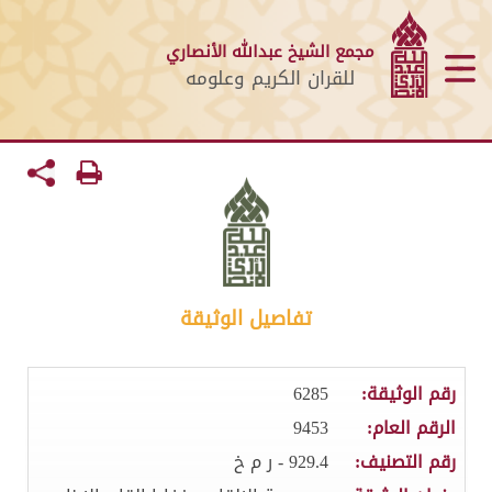
مجمع الشيخ عبدالله الأنصاري
للقران الكريم وعلومه
تفاصيل الوثيقة
رقم الوثيقة:
6285
الرقم العام:
9453
رقم التصنيف:
929.4 - ر م خ