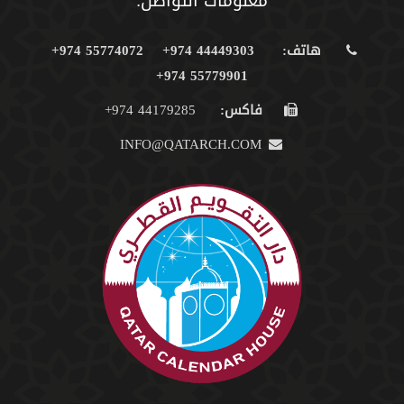
معلومات التواصل:
هاتف:
44449303 974+
55774072 974+
55779901 974+
فاكس:
44179285 974+
INFO@QATARCH.COM