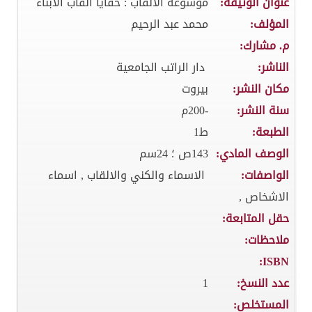
عنوان الوثيقة:
موسوعة الالقاب : خفايا القاب الابناء
المؤلف:
محمد عبد الرحيم
م. مشارك:
الناشر:
دار الراتب الجامعية
مكان النشر:
بيروت
سنة النشر:
-200م
الطبعة:
ط1
الوصف المادي:
143ص ؛ 24سم
الواصفات:
الاسماء والكني والالقاب , اسماء
الاشخاص ,
حقل المتابعة:
ملاحظات:
ISBN:
عدد النسخ:
1
المستخلص: