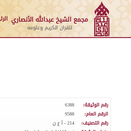
الرئ
مجمع الشيخ عبدالله الأنصاري
للقران الكريم وعلومه
رقم الوثيقة:
6388
الرقم العام:
9588
رقم التصنيف:
214 - أ ع ن