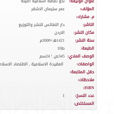
عنوان الوثيقة:
نحو ثقافة اسلامية اصيلة
المؤلف:
عمر سليمان الاشقر
م. مشارك:
الناشر:
دار النفائس للنشر والتوزيع
مكان النشر:
الاردن
سنة النشر:
1421هـ=2000م
الطبعة:
ط10
الوصف المادي:
345ص ؛ 24سم
الواصفات:
العقيدة الاسلامية , الاقتصاد الاسلام
حقل المتابعة:
ملاحظات:
ISBN:
عدد النسخ:
1
المستخلص: