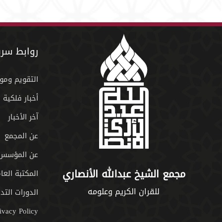
روابط سري
التقويم ومو
أخبار فلكية
آخر الأخبار
عن المجمع
عن المؤسس
مجمع الشيخ عبدالله الأنصاري
المكتبة العا
للقران الكريم وعلومه
الدورات التدر
ivacy Policy