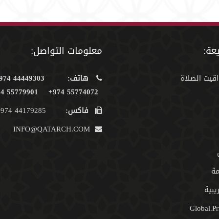
عة:
معلومات التواصل:
اقيت الصلاة
هاتف:
44449303 974+
55779901 974+
55774072 974+
فاكس:
44179285 974+
INFO@QATARCH.COM
مة
يبية
Global.Pr