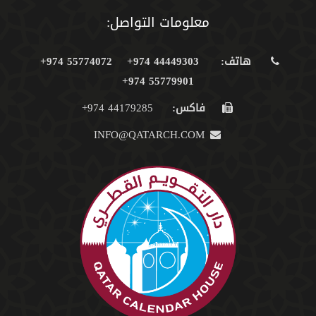
معلومات التواصل:
هاتف:
44449303 974+
55774072 974+
55779901 974+
فاكس:
44179285 974+
INFO@QATARCH.COM