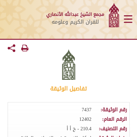
مجمع الشيخ عبدالله الأنصاري
للقران الكريم وعلومه
تفاصيل الوثيقة
رقم الوثيقة:
7437
الرقم العام:
12402
رقم التصنيف:
210.4 - ح أ أ