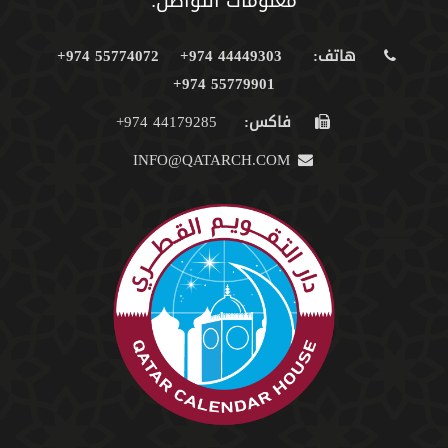
معلومات التواصل:
هاتف:
44449303 974+
55774072 974+
55779901 974+
فاكس:
44179285 974+
INFO@QATARCH.COM