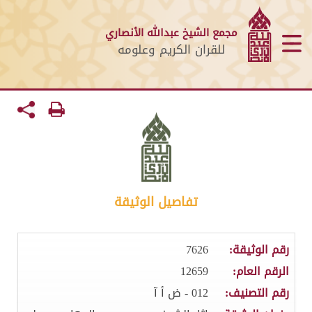
مجمع الشيخ عبدالله الأنصاري
للقران الكريم وعلومه
تفاصيل الوثيقة
رقم الوثيقة:
7626
الرقم العام:
12659
رقم التصنيف:
012 - ض أ آ