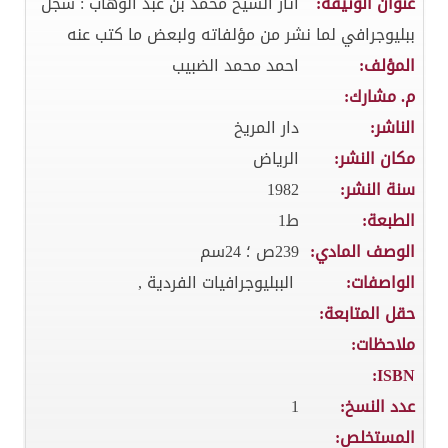
عنوان الوثيقة:
اثار الشيخ محمد بن عبد الوهاب : سجل
ببليوجرافي لما نشر من مؤلفاته ولبعض ما كتب عنه
المؤلف:
احمد محمد الضبيب
م. مشارك:
الناشر:
دار المريخ
مكان النشر:
الرياض
سنة النشر:
1982
الطبعة:
ط1
الوصف المادي:
239ص ؛ 24سم
الواصفات:
الببليوجرافيات الفردية ,
حقل المتابعة:
ملاحظات:
ISBN:
عدد النسخ:
1
المستخلص: