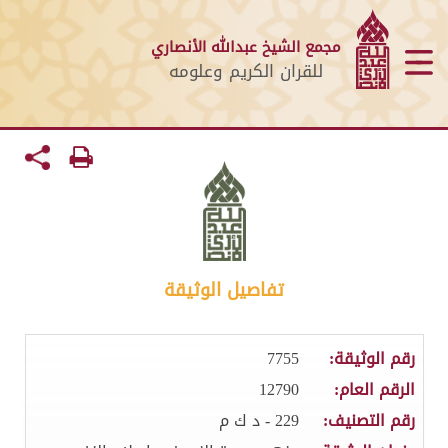
مجمع الشيخ عبدالله الأنصاري
للقران الكريم وعلومه
تفاصيل الوثيقة
رقم الوثيقة:
7755
الرقم العام:
12790
رقم التصنيف:
229 - د ك م