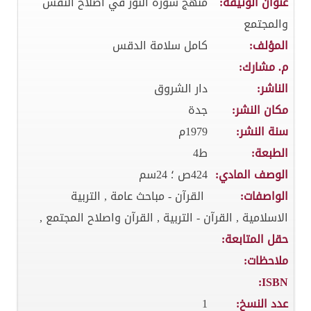
عنوان الوثيقة:
منهج سورة النور في اصلاح النفس
والمجتمع
المؤلف:
كامل سلامة الدقس
م. مشارك:
الناشر:
دار الشروق
مكان النشر:
جدة
سنة النشر:
1979م
الطبعة:
ط4
الوصف المادي:
424ص ؛ 24سم
الواصفات:
القرآن - مباحث عامة , التربية
الاسلامية , القرآن - التربية , القرآن واصلاح المجتمع ,
حقل المتابعة:
ملاحظات:
ISBN:
عدد النسخ:
1