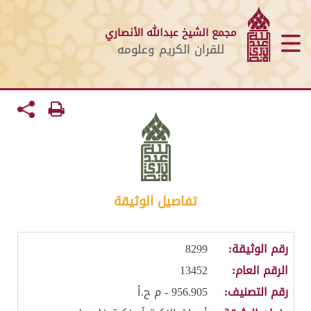
مجمع الشيخ عبدالله الأنصاري
للقران الكريم وعلومه
تفاصيل الوثيقة
رقم الوثيقة:
8299
الرقم العام:
13452
رقم التصنيف:
956.905 - م ح.أ