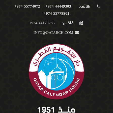
هاتف:
44449303 974+
55774072 974+
55779901 974+
فاكس:
44179285 974+
INFO@QATARCH.COM