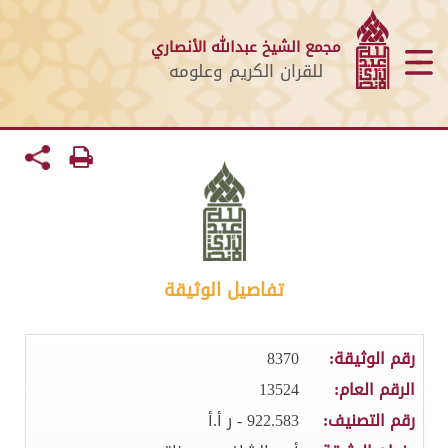
مجمع الشيخ عبدالله الأنصاري
للقران الكريم وعلومه
تفاصيل الوثيقة
رقم الوثيقة:
8370
الرقم العام:
13524
رقم التصنيف:
922.583 - ر أ.أ