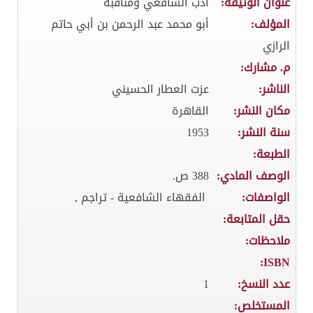
عنوان الوثيقة:
أدب الشافعي ومناقبه
المؤلف:
أبو محمد عبد الرحمن بن أبي حاتم
الرازي
م. مشارك:
الناشر:
عزت العطار الحسيني
مكان النشر:
القاهرة
سنة النشر:
1953
الطبعة:
الوصف المادي:
388 ص.
الواصفات:
الفقهاء الشافعية - تراجم ,
حقل المتابعة:
ملاحظات:
ISBN:
عدد النسخ:
1
المستخلص: