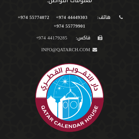
معلومات التواصل:
هاتف:
44449303 974+
55774072 974+
55779901 974+
فاكس:
44179285 974+
INFO@QATARCH.COM