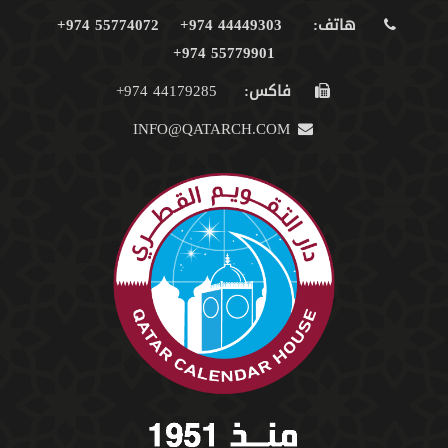
هاتف:
44449303 974+
55774072 974+
55779901 974+
فاكس:
44179285 974+
INFO@QATARCH.COM