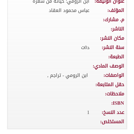
عنوان الوثيقة:
ابن الرومي: حياته من شعره
المؤلف:
عباس محمود العقاد
م. مشارك:
الناشر:
مكان النشر:
سنة النشر:
د0ت
الطبعة:
الوصف المادي:
الواصفات:
ابن الرومي - تراجم ,
حقل المتابعة:
ملاحظات:
ISBN:
عدد النسخ:
1
المستخلص: