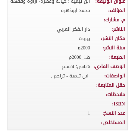
عنوان الوثيقة:
ابن تيمية : حياته وعصره- اراؤه وفقهه
المؤلف:
محمد ابوذهرة
م. مشارك:
الناشر:
دار الفكر العربي
مكان النشر:
بيروت
سنة النشر:
2000م
الطبعة:
ط1_2000م
الوصف المادي:
426ص؛ 24سم
الواصفات:
ابن تيمية - تراجم ,
حقل المتابعة:
ملاحظات:
ISBN:
عدد النسخ:
1
المستخلص: