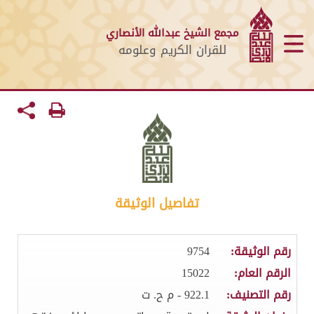
مجمع الشيخ عبدالله الأنصاري
للقران الكريم وعلومه
تفاصيل الوثيقة
رقم الوثيقة:
9754
الرقم العام:
15022
رقم التصنيف:
922.1 - م ح. ت