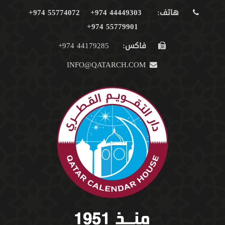
هاتف:
44449303 974+
55774072 974+
55779901 974+
فاكس:
44179285 974+
INFO@QATARCH.COM