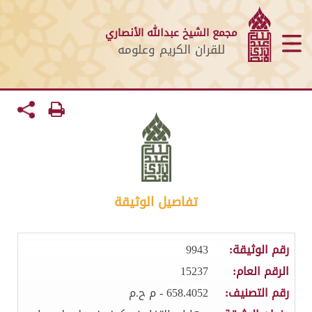
مجمع الشيخ عبدالله الأنصاري
للقران الكريم وعلومه
تفاصيل الوثيقة
رقم الوثيقة:
9943
الرقم العام:
15237
رقم التصنيف:
658.4052 - م ح.م