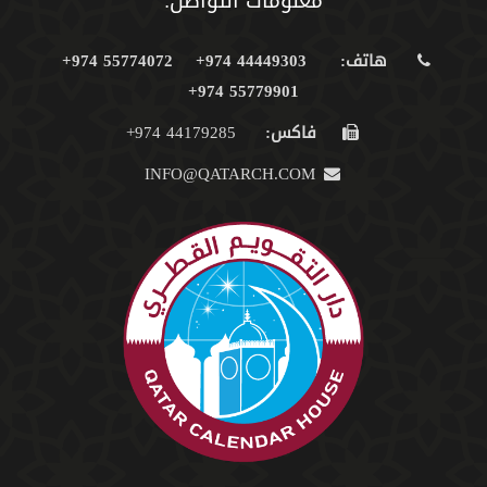
معلومات التواصل:
هاتف:
44449303 974+
55774072 974+
55779901 974+
فاكس:
44179285 974+
INFO@QATARCH.COM