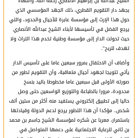
الشيخ عبدالله بن إبراهيم الأنصاري رحمه الله، وانتهاء
بجهد دار التقويم القطري، ذلك الجهد المؤسسي الذي
حول هذا الإرث إلى مؤسسة عابرة للأجيال والحدود، والتي
يرجع الفضل في تأسيسها لأبناء الشيخ عبدالله الأنصاري
حيث تحولت الدار إلى مؤسسة وطنية تخدم هذا التراث ولا
تهدف للربح".
وأضاف أن الاحتفال بمرور سبعين عاما على تأسيس الدار
يأتي تتويجا لجهود أجيال متعاقبة، وأن التقويم تطور من
صورته الأولى قبل سبعين عاما مخطوطا باليد بنسخ
محدودة، مرورا بالطباعة والتوزيع الواسعين حتى وصل
حاليا إلى تطبيق إلكتروني يستفيد منه أكثر من ستين ألف
شخص.. مؤكدا أن هذا التطور يرجع لدعم الدولة وقيادتها
باستمرار، معربا عن شكره لمؤسسة الشيخ جاسم بن محمد
بن ثاني للرعاية الاجتماعية على دعمها المتواصل في