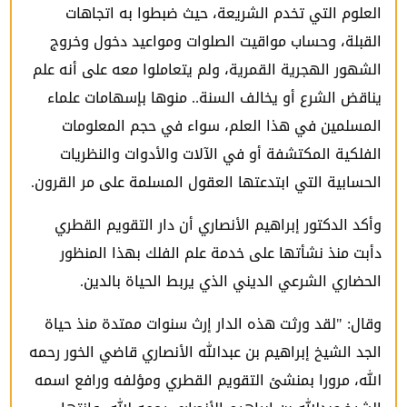
العلوم التي تخدم الشريعة، حيث ضبطوا به اتجاهات
القبلة، وحساب مواقيت الصلوات ومواعيد دخول وخروج
الشهور الهجرية القمرية، ولم يتعاملوا معه على أنه علم
يناقض الشرع أو يخالف السنة.. منوها بإسهامات علماء
المسلمين في هذا العلم، سواء في حجم المعلومات
الفلكية المكتشفة أو في الآلات والأدوات والنظريات
الحسابية التي ابتدعتها العقول المسلمة على مر القرون.
وأكد الدكتور إبراهيم الأنصاري أن دار التقويم القطري
دأبت منذ نشأتها على خدمة علم الفلك بهذا المنظور
الحضاري الشرعي الديني الذي يربط الحياة بالدين.
وقال: "لقد ورثت هذه الدار إرث سنوات ممتدة منذ حياة
الجد الشيخ إبراهيم بن عبدالله الأنصاري قاضي الخور رحمه
الله، مرورا بمنشئ التقويم القطري ومؤلفه ورافع اسمه