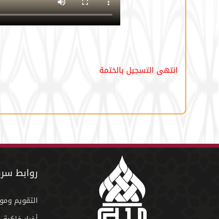
انتهى التسجيل بالختمة
روابط سري
التقويم ومو
أخبار فلكية