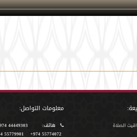
عة:
معلومات التواصل:
اقيت الصلاة
هاتف:
44449303 974+
55779901 974+
55774072 974+