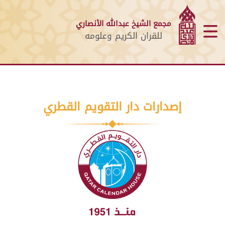
مجمع الشيخ عبدالله الأنصاري
للقران الكريم وعلومه
إصدارات دار التقويم القطري