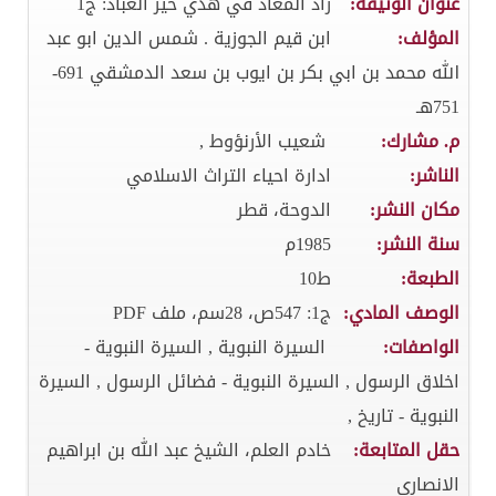
عنوان الوثيقة:
زاد المعاد في هدي خير العباد: ج1
المؤلف:
ابن قيم الجوزية . شمس الدين ابو عبد
الله محمد بن ابي بكر بن ايوب بن سعد الدمشقي 691-
751هـ
م. مشارك:
شعيب الأرنؤوط ,
الناشر:
ادارة احياء التراث الاسلامي
مكان النشر:
الدوحة، قطر
سنة النشر:
1985م
الطبعة:
ط10
الوصف المادي:
ج1: 547ص، 28سم، ملف PDF
الواصفات:
السيرة النبوية , السيرة النبوية -
اخلاق الرسول , السيرة النبوية - فضائل الرسول , السيرة
النبوية - تاريخ ,
حقل المتابعة:
خادم العلم، الشيخ عبد الله بن ابراهيم
الانصاري