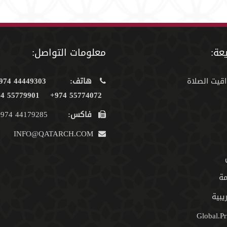
عة:
معلومات التواصل:
اقيت الصلاة
هاتف:
44449303 974+
55779901 974+
55774072 974+
فاكس:
44179285 974+
INFO@QATARCH.COM
مة
يبية
Global.Pr