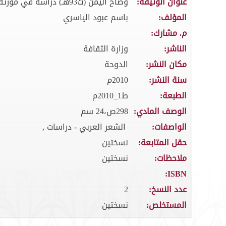
عنوان الوثيقة:
وضاح اليمن (ت93هـ) دراسة في مورثه الشعري
المؤلف:
باسم عبود الياسري
م. مشارك:
الناشر:
وزارة الثقافة
مكان النشر:
الدوحة
سنة النشر:
2010م
الطبعة:
ط1_2010م
الوصف المادي:
298ص،24 سم
الواصفات:
الشعر العربي - دراسات ,
حقل المتابعة:
نسختين
ملاحظات:
نسختين
ISBN:
عدد النسخ:
2
المستخلص:
نسختين