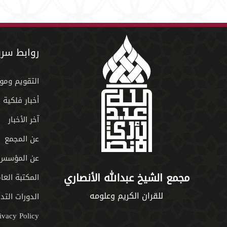
روابط سري
التقويم ومو
أخبار فلكية
آخر الأخبار
عن المجمع
عن المؤسس
مجمع الشيخ عبدالله الأنصاري
المكتبة العا
للقران الكريم وعلومه
الدورات التدر
ivacy Policy