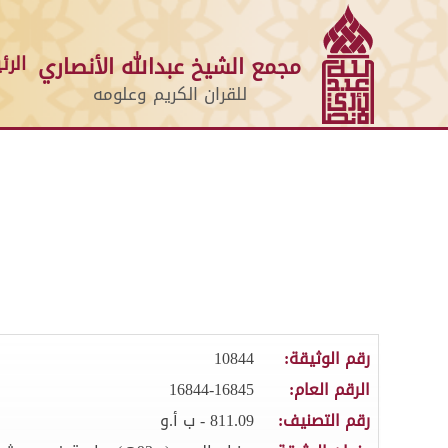
الرئ
مجمع الشيخ عبدالله الأنصاري
للقران الكريم وعلومه
رقم الوثيقة:
10844
الرقم العام:
16844-16845
رقم التصنيف:
811.09 - ب أ.و