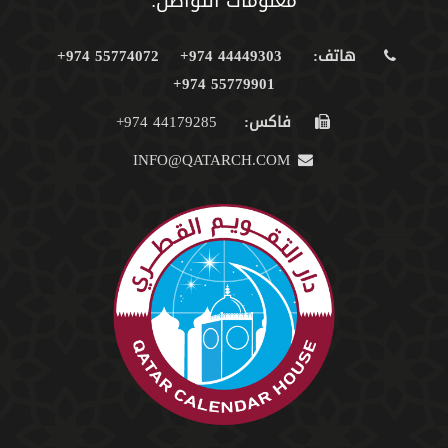
معلومات التواصل:
هاتف:
44449303 974+
55774072 974+
55779901 974+
فاكس:
44179285 974+
INFO@QATARCH.COM