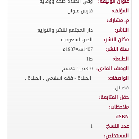
عنوان الوثيقة:
وفي الصلاة صحة ووقاية
المؤلف:
فارس علوان
م. مشارك:
الناشر:
دار المجتمع للنشر والتوزيع
مكان النشر:
الخبر-السعودية
سنة النشر:
1407هـ=1987م
الطبعة:
ط1
الوصف المادي:
310ص ؛ 24سم
الواصفات:
الصلاة - فقه اسلامي , الصلاة ,
فضائل ,
حقل المتابعة:
ملاحظات:
ISBN:
عدد النسخ:
1
المستخلص: