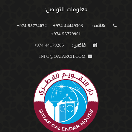
معلومات التواصل:
هاتف:
44449303 974+
55774072 974+
55779901 974+
فاكس:
44179285 974+
INFO@QATARCH.COM