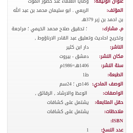
عنوان الوثيقة:
وصايا العلماء عند حضور الموت
المؤلف:
الربعي . ابو سليمان محمد بن عبد الله
بن احمد بن زبر 379هـ
م. مشارك:
؛ تحقيق صلاح محمد الخيمي ؛ مراجعة
وتخريج احاديث وتعليق عبد القادر الارناؤوط ,
الناشر:
دار ابن كثير
مكان النشر:
دمشق - بيروت
سنة النشر:
1406هـ=1986م
الطبعة:
ط1
الوصف المادي:
146ص ؛ 24سم
الواصفات:
الوعظ والارشاد , الرقائق ,
حقل المتابعة:
يشتمل على كشافات
ملاحظات:
يشتمل على كشافات
ISBN:
عدد النسخ:
1