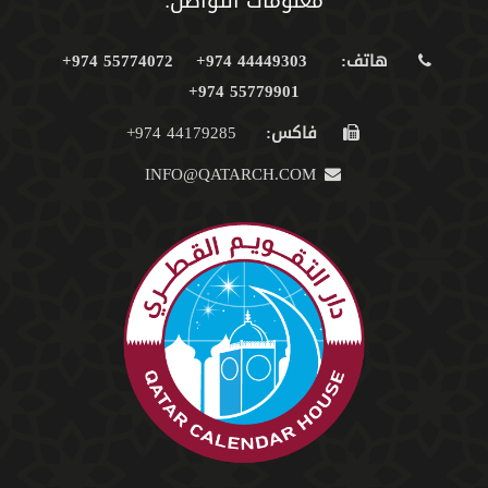
معلومات التواصل:
هاتف:
44449303 974+
55774072 974+
55779901 974+
فاكس:
44179285 974+
INFO@QATARCH.COM