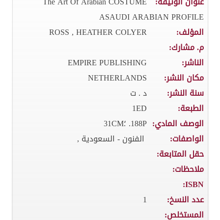
عنوان الوثيقة:
The Art Of Arabian COSTUME
ASAUDI ARABIAN PROFILE
المؤلف:
ROSS , HEATHER COLYER
م. مشارك:
الناشر:
EMPIRE PUBLISHING
مكان النشر:
NETHERLANDS
سنة النشر:
د . ت
الطبعة:
1ED
الوصف المادي:
188P. ؛31CM
الواصفات:
الفنون - السعودية ,
حقل المتابعة:
ملاحظات:
ISBN:
عدد النسخ:
1
المستخلص: