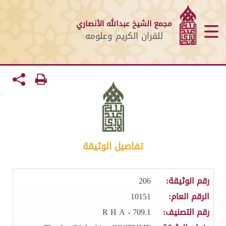
مجمع الشيخ عبدالله الأنصاري
للقران الكريم وعلومه
تفاصيل الوثيقة
رقم الوثيقة:
206
الرقم العام:
10151
رقم التصنيف:
709.1 - R H A