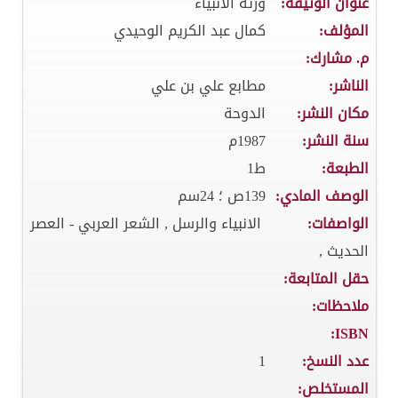
عنوان الوثيقة:
ورثة الانبياء
المؤلف:
كمال عبد الكريم الوحيدي
م. مشارك:
الناشر:
مطابع علي بن علي
مكان النشر:
الدوحة
سنة النشر:
1987م
الطبعة:
ط1
الوصف المادي:
139ص ؛ 24سم
الواصفات:
الانبياء والرسل , الشعر العربي - العصر
الحديث ,
حقل المتابعة:
ملاحظات:
ISBN:
عدد النسخ:
1
المستخلص: