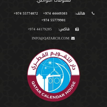
معلومات التواصل:
هاتف:
44449303 974+
55774072 974+
55779901 974+
فاكس:
44179285 974+
INFO@QATARCH.COM