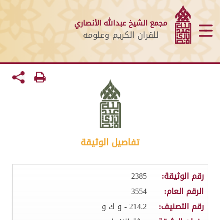
مجمع الشيخ عبدالله الأنصاري
للقران الكريم وعلومه
تفاصيل الوثيقة
رقم الوثيقة:
2385
الرقم العام:
3554
رقم التصنيف:
214.2 - و ك و