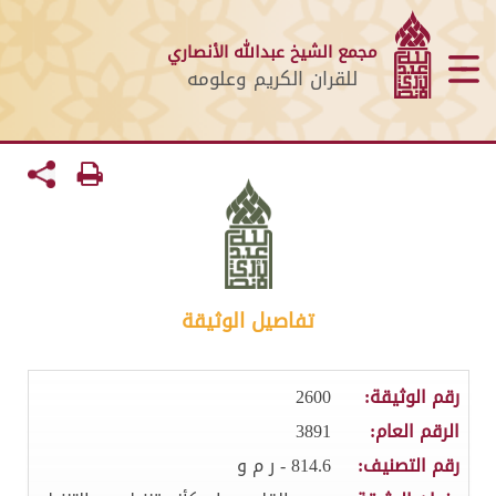
مجمع الشيخ عبدالله الأنصاري
للقران الكريم وعلومه
تفاصيل الوثيقة
رقم الوثيقة:
2600
الرقم العام:
3891
رقم التصنيف:
814.6 - ر م و