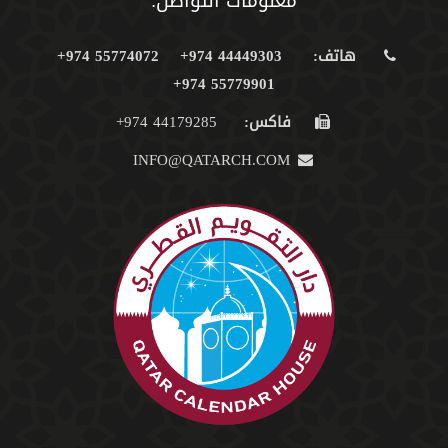
معلومات التواصل:
هاتف:
44449303 974+
55774072 974+
55779901 974+
فاكس:
44179285 974+
INFO@QATARCH.COM