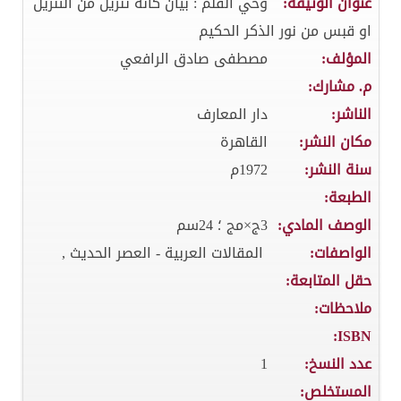
عنوان الوثيقة:
وحي القلم : بيان كأنه تنزيل من التنزيل
او قبس من نور الذكر الحكيم
المؤلف:
مصطفى صادق الرافعي
م. مشارك:
الناشر:
دار المعارف
مكان النشر:
القاهرة
سنة النشر:
1972م
الطبعة:
الوصف المادي:
3ج×مج ؛ 24سم
الواصفات:
المقالات العربية - العصر الحديث ,
حقل المتابعة:
ملاحظات:
ISBN:
عدد النسخ:
1
المستخلص: